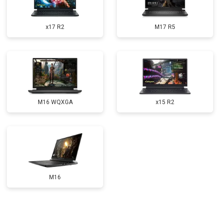
Прошивка BIOS
от 1500 ₽
Заказать
x17 R2
M17 R5
Замена северного моста
от 3500 ₽
Заказать
Ремонт петель
от 3990 ₽
Заказать
M16 WQXGA
x15 R2
M16