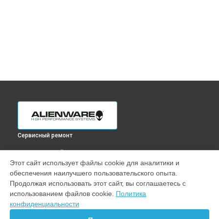
Сервисный ремонт
ВЫБЕРИ СВОЙ ГОРОД
Этот сайт использует файлы cookie для аналитики и
Диагностика ноутбука x17 Alienware в
Краснодаре
обеспечения наилучшего пользовательского опыта.
Диагностика ноутбука x17 Alienware в
Ростове-на-Дону
Продолжая использовать этот сайт, вы соглашаетесь с
Диагностика ноутбука x17 Alienware в
Нижнем Новгороде
использованием файлов cookie.
Политика
конфиденциальности
Диагностика ноутбука x17 Alienware в
Новосибирске
Диагностика ноутбука x17 Alienware в
Челябинске