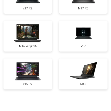
Прошивка BIOS
от 1500 ₽
Заказать
x17 R2
M17 R5
Замена северного моста
от 3500 ₽
Заказать
Ремонт петель
от 3990 ₽
Заказать
M16 WQXGA
x17
x15 R2
M16