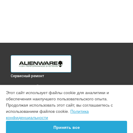
Сервисный ремонт
ВЫБЕРИ СВОЙ ГОРОД
Этот сайт использует файлы cookie для аналитики и
Замена жесткого диска HDD/SSD ноутбука x17 Alienware в
обеспечения наилучшего пользовательского опыта.
Краснодаре
Продолжая использовать этот сайт, вы соглашаетесь с
Замена жесткого диска HDD/SSD ноутбука x17 Alienware в
использованием файлов cookie.
Политика
Ростове-на-Дону
конфиденциальности
Замена жесткого диска HDD/SSD ноутбука x17 Alienware в
Нижнем Новгороде
Принять все
Замена жесткого диска HDD/SSD ноутбука x17 Alienware в