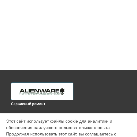
Сервисный ремонт
ВЫБЕРИ СВОЙ ГОРОД
Этот сайт использует файлы cookie для аналитики и
Чистка от пыли ноутбука M18 R1 Alienware в
Краснодаре
обеспечения наилучшего пользовательского опыта.
Чистка от пыли ноутбука M18 R1 Alienware в
Ростове-на-
Продолжая использовать этот сайт, вы соглашаетесь с