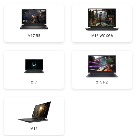
Замена микрофона
от 2600 ₽
Заказать
Замена оперативной памяти
от 1100 ₽
Заказать
Прошивка BIOS
от 1500 ₽
Заказать
M17 R5
M16 WQXGA
Замена северного моста
от 3500 ₽
Заказать
Ремонт петель
от 3990 ₽
Заказать
x17
x15 R2
M16