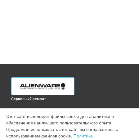
Сервисный ремонт
ВЫБЕРИ СВОЙ ГОРОД
Этот сайт использует файлы cookie для аналитики и
Замена шлейфа ноутбука x17 Alienware в
Краснодаре
обеспечения наилучшего пользовательского опыта.
Замена шлейфа ноутбука x17 Alienware в
Ростове-на-Дону
Продолжая использовать этот сайт, вы соглашаетесь с
Замена шлейфа ноутбука x17 Alienware в
Нижнем
использованием файлов cookie.
Политика