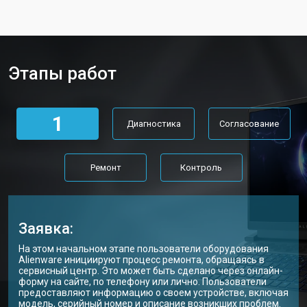
Замена аккумулятора
от 1200 ₽
Заказать
Замена материнской платы
от 2300 ₽
Заказать
Этапы работ
Замена матрицы ноутбука Alienware
от 2300 ₽
Заказать
Замена Wi-Fi ноутбука Alienware
от 2200 ₽
Заказать
1
Диагностика
Согласование
Ремонт цепи питания
от 3500 ₽
Заказать
Замена USB порта
от 2200 ₽
Заказать
Ремонт
Контроль
Замена звуковой карты
от 1700 ₽
Заказать
Замена кулера ноутбука Alienware
от 2600 ₽
Заказать
Заявка:
Замена микрофона
от 2600 ₽
Заказать
На этом начальном этапе пользователи оборудования
Alienware инициируют процесс ремонта, обращаясь в
Замена оперативной памяти
от 1100 ₽
Заказать
сервисный центр. Это может быть сделано через онлайн-
форму на сайте, по телефону или лично. Пользователи
предоставляют информацию о своем устройстве, включая
Прошивка BIOS ноутбука Alienware
от 1500 ₽
Заказать
модель, серийный номер и описание возникших проблем.