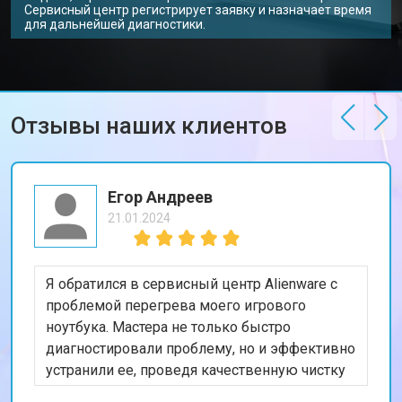
Сервисный центр регистрирует заявку и назначает время
Замена северного моста
от 3500 ₽
Заказать
для дальнейшей диагностики.
Ремонт петель ноутбука Alienware
от 3990 ₽
Заказать
Отзывы наших клиентов
Егор Андреев
21.01.2024
Я обратился в сервисный центр Alienware с
проблемой перегрева моего игрового
ноутбука. Мастера не только быстро
диагностировали проблему, но и эффективно
устранили ее, проведя качественную чистку
и замену охлаждающей системы. Я